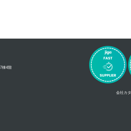
7棟4階
会社カ