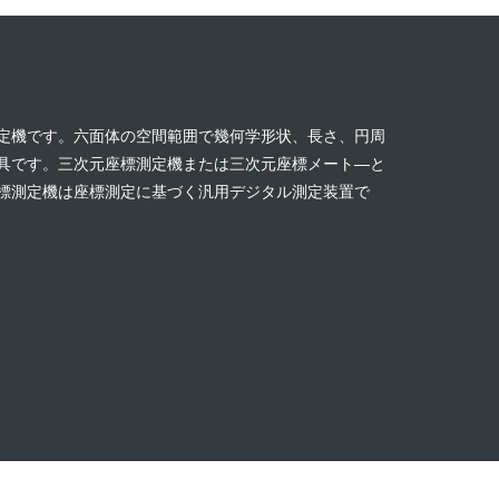
定機です。六面体の空間範囲で幾何学形状、長さ、円周
具です。三次元座標測定機または三次元座標メート―と
標測定機は座標測定に基づく汎用デジタル測定装置で