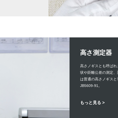
高さ測定器
高さノギスとも呼ばれ
状や距離公差の測定、罫
は普通の高さノギスと
JB5609-91。
もっと見る >