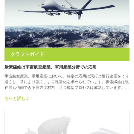
クラフトガイド
炭素繊維は宇宙航空産業、軍用産業分野での応用
宇宙航空産業、軍用産業において、特定の応用は飛行と運行速度をより
速くし、常により強く、より軽量化を求められています。炭素繊維は現
在最も信頼できる高強度材料、且つ成型プロセスは成熟しています。
RPS、カーボンの技術をご参考いただき、必要な複雑な構造の高品質の
もっと詳しく
炭素繊維の部品を製造することができます。