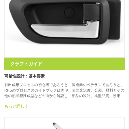
クラフトガイド
可塑性設計：基本要素
射出成形プロセスの初心者であろうと、製造業のベテランであろうと、
RPSのプロセスのガイドブックは肉厚、表面光沢度、公差、材料とその
他の熱可塑性成型などの面から解説し、部品の設計、成型品質、効果効
率などに顕著の経済効果のある技術参考をご提供します。より良い部品
もっと詳しく
を作るためお手伝いをさせていただきます。