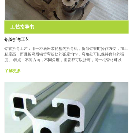
工艺指导书
铝管折弯工艺
铝管折弯工艺：用一种底座带轮盘的折弯机，折弯铝管时操作方便，加工
精度高，而且折弯后铝管弯折处的弧度均匀，弯角处可以保持良好的强
度。 特点：不同方向，不同角度，圆管都可以折弯，同一根管材可以折
弯多次不同方向，达到用户要求。材料为铝，选材容易，种类多，重量
了解更多
轻，加工成本低。