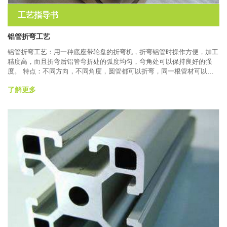
工艺指导书
铝管折弯工艺
铝管折弯工艺：用一种底座带轮盘的折弯机，折弯铝管时操作方便，加工
精度高，而且折弯后铝管弯折处的弧度均匀，弯角处可以保持良好的强
度。 特点：不同方向，不同角度，圆管都可以折弯，同一根管材可以折
弯多次不同方向，达到用户要求。材料为铝，选材容易，种类多，重量
了解更多
轻，加工成本低。