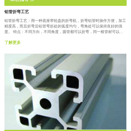
铝管折弯工艺
铝管折弯工艺：用一种底座带轮盘的折弯机，折弯铝管时操作方便，加工
精度高，而且折弯后铝管弯折处的弧度均匀，弯角处可以保持良好的强
度。 特点：不同方向，不同角度，圆管都可以折弯，同一根管材可以折
弯多次不同方向，达到用户要求。材料为铝，选材容易，种类多，重量
了解更多
轻，加工成本低。